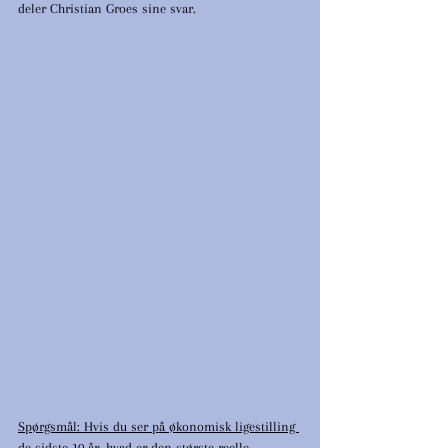
deler Christian Groes sine svar.
Spørgsmål: Hvis du ser på økonomisk ligestilling 
de sidste 10 år, hvad er den største reelle 