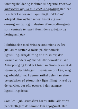
foredragsholder og forfatter til 
bøgerne 
Vi er alle 
anderledes
 og 
Gid min chef var høvding
. 
Han har 
i en årrække forsket i køn, magt, ledelse og 
arbejdskultur og har senest kastet sig over 
omsorg, empati og inklusion af neurodivergente 
som centrale temaer i fremtidens arbejds- og 
læringsmiljøer.
I forbindelse med Kvindeøkonomiens 10-års 
jubilæum sætter vi fokus på økonomisk 
ligestilling, arbejdsliv og de strukturer, der 
former kvinders og mænds økonomiske vilkår. 
Antropolog og forsker Christian Groes er en af de 
stemmer, der bidrager til samtalen om køn, magt 
og arbejdskultur. I denne artikel deler han sine 
perspektiver på økonomisk ligestilling, trivsel og 
de værdier, der ofte overses i den gængse 
ligestillingsdebat.
Som led i jubilæumsåret har vi stillet alle vores 
paneldeltagere de samme fem spørgsmål. Her 