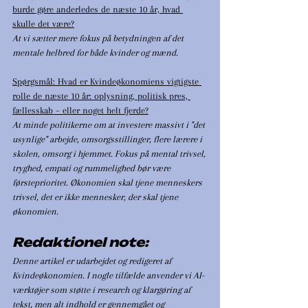
burde gøre anderledes de næste 10 år, hvad 
skulle det være?
At vi sætter mere fokus på betydningen af det 
mentale helbred for både kvinder og mænd.
Spørgsmål: Hvad er Kvindeøkonomiens vigtigste 
rolle de næste 10 år: oplysning, politisk pres, 
fællesskab – eller noget helt fjerde?
At minde politikerne om at investere massivt i "det 
usynlige" arbejde, omsorgsstillinger, flere lærere i 
skolen, omsorg i hjemmet. Fokus på mental trivsel, 
tryghed, empati og rummelighed bør være 
førsteprioritet. Økonomien skal tjene menneskers 
trivsel, det er ikke mennesker, der skal tjene 
økonomien.
Redaktionel note:
Denne artikel er udarbejdet og redigeret af 
Kvindeøkonomien. I nogle tilfælde anvender vi AI-
værktøjer som støtte i research og klargøring af 
tekst, men alt indhold er gennemgået og 