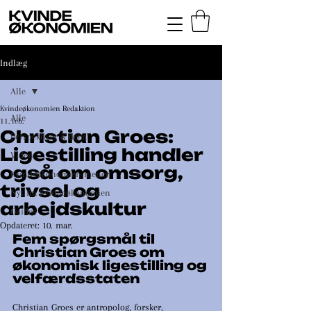
Indlæg
Alle
Kvindeøkonomien Redaktion
Alle
11. feb.
Christian Groes:
Perspektiver & debat
Ligestilling handler
Viden
også om omsorg,
Kvindeøkonomien mener
trivsel og
Nyt fra Kvindeøkonomien
arbejdskultur
Guides
Opdateret:
10. mar.
Fem spørgsmål til 
Christian Groes om 
økonomisk ligestilling og 
velfærdsstaten
Christian Groes er antropolog, forsker, 