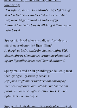
forandring?
Den største positive forandring er øget ligeløn og 
at vi har fået flere kvinder i ledelse – vi er ikke i 
mål, men det går fremad. Et andet vigtigt 
fremskridt er bedre barselsvilkår og at flere mænd 
tager barsel.
Spørgsmål: Hvad taler vi stadig alt for lidt om, 
når vi taler økonomisk ligestilling?
At der gives bedre vilkår for aleneforældre. Både 
alenefædre og alenemødre er trængte økonomisk 
og bør ligestilles bedre med 'kernefamilierne'.
Spørgsmål: Hvad er du grundlæggende uenig med 
“den gængse ligestillingsdebat” i?
Jeg synes, vi glemmer værdier som omsorg og 
menneskeligt overskud – alt bør ikke handle om 
profit, konkurrence og præstationsræs. Vi skal 
opfinde et nyt paradigme.
Spørgsmål: Hvis du kun måtte pege på én ting, vi 