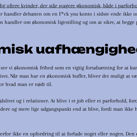
tadig oftere kvinder, der står svagere økonomisk, både i parforh
or handler debatten om en F*ck you konto i sidste ende ikke o
handler om økonomisk ligestilling og om at sikre, at begge 
misk uafhængighe
er vi økonomisk frihed som en vigtig forudsætning for at ku
livet. Når man har en økonomisk buffer, bliver det muligt at væ
for hvad man er nødt til.
slivet og i relationer. At blive i et job eller et parforhold, f
undere og mere lige udgangspunkt end at blive, fordi man ikke
rfor ikke en opfordring til at forlade noget eller nogen. Den e