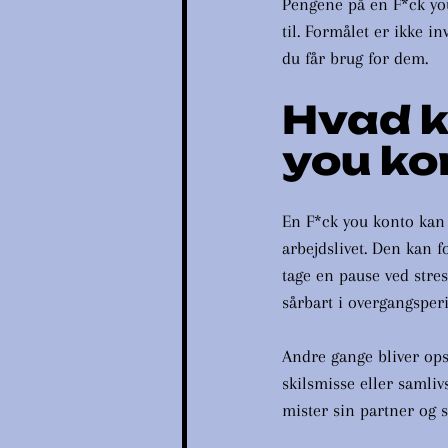
Pengene på en F*ck you
til. Formålet er ikke i
du får brug for dem.
Hvad k
you kon
En F*ck you konto kan 
arbejdslivet. Den kan f
tage en pause ved stres
sårbart i overgangsper
Andre gange bliver opsp
skilsmisse eller samliv
mister sin partner og 