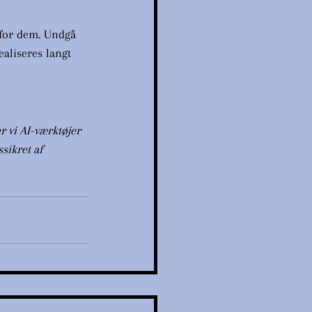
 for dem. Undgå 
ealiseres langt 
 vi AI-værktøjer 
sikret af 