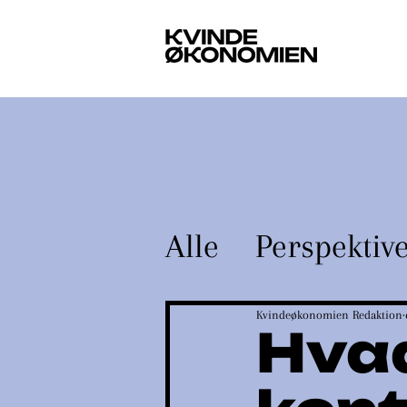
Om o
Alle
Perspektiv
Kvindeøkonom
Kvindeøkonomien Redaktion
Hvad
Guides