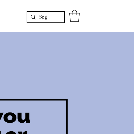
Shop
konomien
you