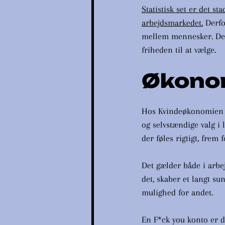
Statistisk set er det s
arbejdsmarkedet.
 Derf
mellem mennesker. Den 
friheden til at vælge.
Økono
Hos Kvindeøkonomien s
og selvstændige valg i 
der føles rigtigt, frem 
Det gælder både i arbejd
det, skaber et langt s
mulighed for andet.
En F*ck you konto er de