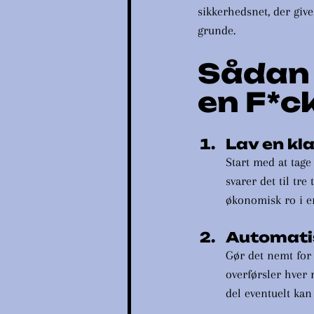
sikkerhedsnet, der give
grunde.
Sådan 
en F*c
Lav en kla
Start med at tage 
svarer det til tre
økonomisk ro i en
Automati
Gør det nemt for
overførsler hver 
del eventuelt kan