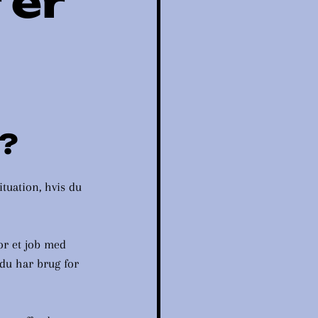
 er
o?
tuation, hvis du 
or et job med 
 du har brug for 