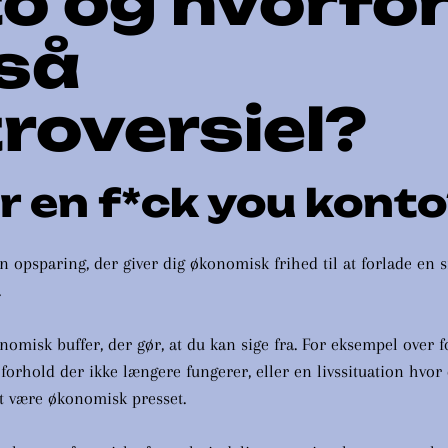
o og hvorfor
så
roversiel?
r en f*ck you kont
 opsparing, der giver dig økonomisk frihed til at forlade en si
.
nomisk buffer, der gør, at du kan sige fra. For eksempel over f
t forhold der ikke længere fungerer, eller en livssituation hvor
at være økonomisk presset.