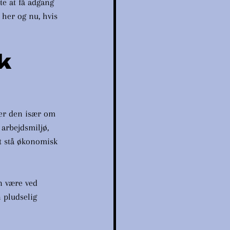
te at få adgang 
 her og nu, hvis 
k 
ler den især om 
 arbejdsmiljø, 
at stå økonomisk 
n være ved 
 pludselig 