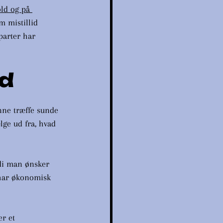
old og på 
m mistillid 
parter har 
d
nne træffe sunde 
lge ud fra, hvad 
ordi man ønsker 
 har økonomisk 
r et 