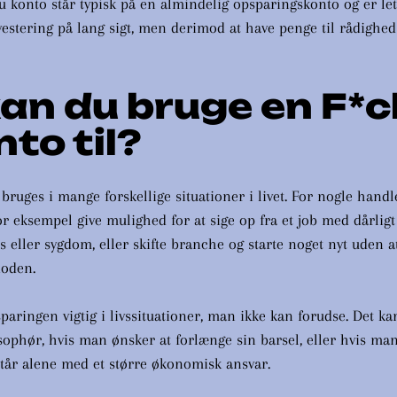
 konto står typisk på en almindelig opsparingskonto og er let
nvestering på lang sigt, men derimod at have penge til rådighed
an du bruge en F*c
to til?
bruges i mange forskellige situationer i livet. For nogle hand
or eksempel give mulighed for at sige op fra et job med dårligt
s eller sygdom, eller skifte branche og starte noget nyt uden 
ioden.
aringen vigtig i livssituationer, man ikke kan forudse. Det ka
sophør, hvis man ønsker at forlænge sin barsel, eller hvis man
står alene med et større økonomisk ansvar.