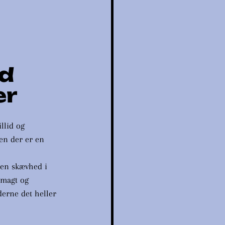
d 
er
llid og 
en der er en 
 en skævhed i 
 magt og 
erne det heller 