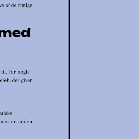
e af de rigtige 
 med 
til. For nogle 
eløb, der giver 
tiske 
 mens en anden 