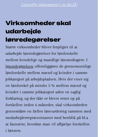
UnionPay transparency in the EU
Virksomheder skal 
udarbejde 
lønredegørelser
Større virksomheder bliver forpligtet til at 
udarbejde lønredegørelser for lønforskelle 
mellem kvindelige og mandlige lønmodtagere. I 
lønredegørelsen
 offentliggøres de gennemsnitlige 
lønforskelle mellem mænd og kvinder i samme 
jobkategori på arbejdspladsen. Hvis der viser sig 
en lønforskel på mindst 5 % mellem mænd og 
kvinder i samme jobkategori uden en saglig 
forklaring, og der ikke er blevet rettet op på 
forskellen inden 6 måneder, skal virksomheden 
gennemføre en fælles lønvurdering sammen med 
medarbejderrepræsentanter med henblik på bl.a 
at fastsætte, hvordan man vil afhjælpe forskellen 
i lønnen.