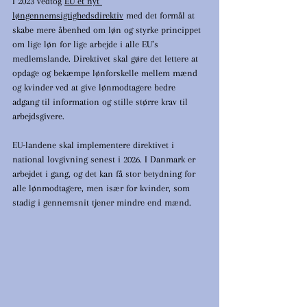
I 2023 vedtog 
EU et nyt 
løngennemsigtighedsdirektiv
 med det formål at 
skabe mere åbenhed om løn og styrke princippet 
om lige løn for lige arbejde i alle EU’s 
medlemslande. Direktivet skal gøre det lettere at 
opdage og bekæmpe lønforskelle mellem mænd 
og kvinder ved at give lønmodtagere bedre 
adgang til information og stille større krav til 
arbejdsgivere.
EU-landene skal implementere direktivet i 
national lovgivning senest i 2026. I Danmark er 
arbejdet i gang, og det kan få stor betydning for 
alle lønmodtagere, men især for kvinder, som 
stadig i gennemsnit tjener mindre end mænd.