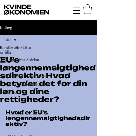
Indlæg
Alle
Benedike Løje Nielsen
Alle
31. mar.
EU’s
Perspektiver & debat
løngennemsigtighed
Viden
sdirektiv: Hvad
Kvindeøkonomien mener
betyder det for din
Nyt fra Kvindeøkonomien
løn og dine
Guides
rettigheder?
Hvad er EU’s 
løngennemsigtighedsdir
ektiv?