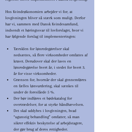
Hos Kvindeøkonomien arbejder vi for, at 
lovgivningen bliver så stærk som muligt. Derfor 
har vi, sammen med Dansk Kvindesamfund, 
indsendt et høringssvar til lovforslaget, hvor vi 
har følgende forslag til implementeringen:
Tærsklen for lønredegørelser skal 
nedsættes, så flere virksomheder omfattes af 
kravet. Derudover skal der laves en 
lønredegørelse hvert år, i stedet for hvert 3. 
år for visse virksomheder.
Grænsen for, hvornår der skal gennemføres 
en fælles lønvurdering, skal sænkes til 
under de foreslåede 5 %.
Der bør indføres et bødekatalog for 
overtrædelser, for at styrke håndhævelsen.
Det skal uddybes i lovgivningen, hvad 
“ugunstig behandling” omfatter, så man 
sikrer effektiv beskyttelse af arbejdstagere, 
der gør brug af deres rettigheder.